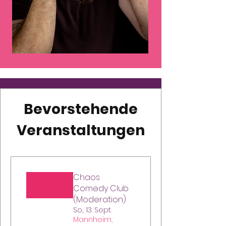
Bevorstehende
Veranstaltungen
Chaos
Comedy Club
(Moderation)
So., 13. Sept.
Mannheim,