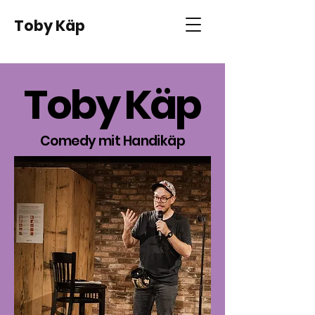
Toby Käp
Toby Käp
Comedy mit
Handikäp